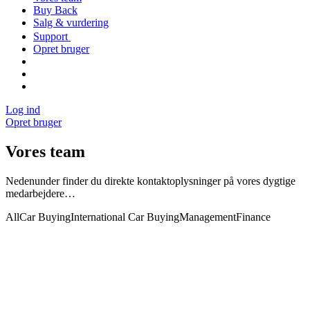
Buy Back
Salg & vurdering
Support
Opret bruger
Log ind
Opret bruger
Vores team
Nedenunder finder du direkte kontaktoplysninger på vores dygtige
medarbejdere…
All
Car Buying
International Car Buying
Management
Finance