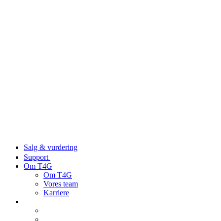
Salg & vurdering
Support
Om T4G
Om T4G
Vores team
Karriere