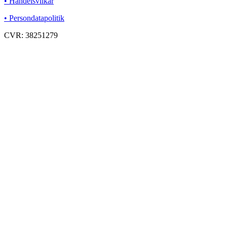
• Handelsvilkår
• Persondatapolitik
CVR: 38251279