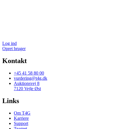
Log ind
Opret bruger
Kontakt
+45 41 58 80 00
vurdering@t4g.dk
Auktionsvej 8
7120 Vejle Øst
Links
Om T4G
Karriere
Support
Teamet