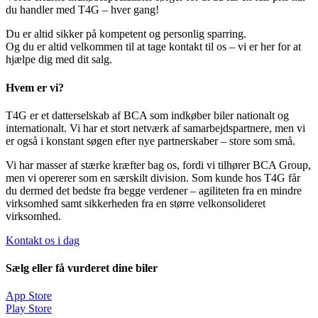
du handler med T4G – hver gang!
Du er altid sikker på kompetent og personlig sparring.
Og du er altid velkommen til at tage kontakt til os – vi er her for at
hjælpe dig med dit salg.
Hvem er vi?
T4G er et datterselskab af BCA som indkøber biler nationalt og
internationalt. Vi har et stort netværk af samarbejdspartnere, men vi
er også i konstant søgen efter nye partnerskaber – store som små.
Vi har masser af stærke kræfter bag os, fordi vi tilhører BCA Group,
men vi opererer som en særskilt division. Som kunde hos T4G får
du dermed det bedste fra begge verdener – agiliteten fra en mindre
virksomhed samt sikkerheden fra en større velkonsolideret
virksomhed.
Kontakt os i dag
Sælg eller få vurderet dine biler
App Store
Play Store