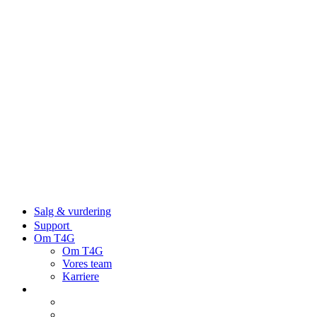
Salg & vurdering
Support
Om T4G
Om T4G
Vores team
Karriere